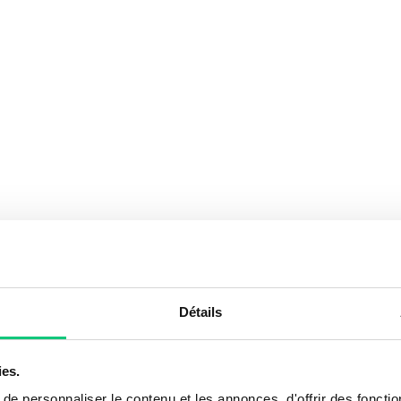
Détails
ies.
e personnaliser le contenu et les annonces, d'offrir des fonctio